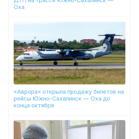
ДТП на трассе Южно-Сахалинск —
Оха
«Аврора» открыла продажу билетов на
рейсы Южно-Сахалинск — Оха до
конца октября