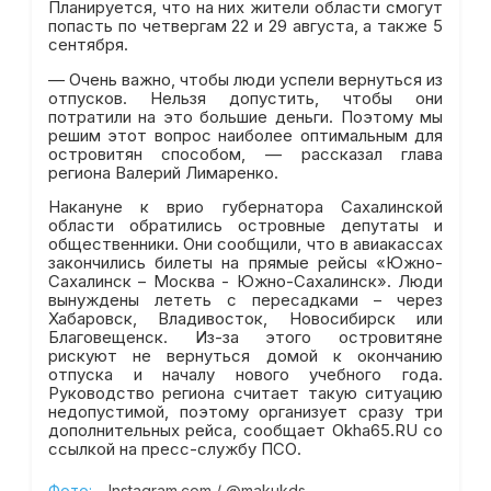
Планируется, что на них жители области смогут
попасть по четвергам 22 и 29 августа, а также 5
сентября.
— Очень важно, чтобы люди успели вернуться из
отпусков. Нельзя допустить, чтобы они
потратили на это большие деньги. Поэтому мы
решим этот вопрос наиболее оптимальным для
островитян способом, — рассказал глава
региона Валерий Лимаренко.
Накануне к врио губернатора Сахалинской
области обратились островные депутаты и
общественники. Они сообщили, что в авиакассах
закончились билеты на прямые рейсы «Южно-
Сахалинск – Москва - Южно-Сахалинск». Люди
вынуждены лететь с пересадками – через
Хабаровск, Владивосток, Новосибирск или
Благовещенск. Из-за этого островитяне
рискуют не вернуться домой к окончанию
отпуска и началу нового учебного года.
Руководство региона считает такую ситуацию
недопустимой, поэтому организует сразу три
дополнительных рейса, сообщает Okha65.RU со
ссылкой на пресс-службу ПСО.
Фото:
Instagram.com / @makukds