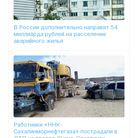
В России дополнительно направят 54
миллиарда рублей на расселение
аварийного жилья
Работники «ННК-
Сахалинморнефтегаза» пострадали в