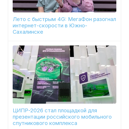
Лето с быстрым 4G: МегаФон разогнал
интернет-скорости в Южно-
Сахалинске
ЦИПР-2026 стал площадкой для
презентации российского мобильного
спутникового комплекса