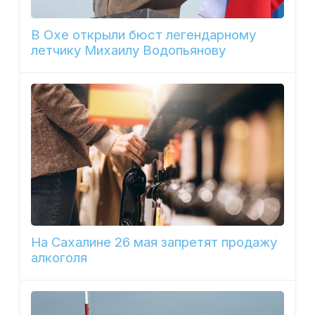
В Охе открыли бюст легендарному
летчику Михаилу Водопьянову
На Сахалине 26 мая запретят продажу
алкоголя