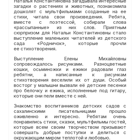
Наталья Константиновна загадывала интересные
загадки о растениях и животных, познакомила
дошколят с мультфильмами созданные на ее
стихи, читала свои произведения. Ребята,
вместе с поэтессой, собирали слова
«рассыпанные» из них слов. Приятным
сюрпризом для Натальи Константиновны стало
выступление маленьких читателей из детского
сада «Родничок», которые прочли
ее стихотворения.
Выступление Елены Михайловны
сопровождалось рисунками. Разноцветные
кошки, осьминожки и ежики радовали глаз
ребятни, а написанные к рисункам
стихотворения веселили их от души. Особый
восторг у малышни вызвали её детские песенки
про белочку и ежика, исполненные под гитару,
которые они пели вместе с ней.
Знакомство воспитанников детских садов с
сахалинскими писательницами прошло
оживленно и интересно. Ребятам очень
понравились стихи, сказки, мультфильмы гостей,
которые всем своим творчеством призывают
совершать добрые поступки и делиться с
окружающим миром теплотой и любовью.