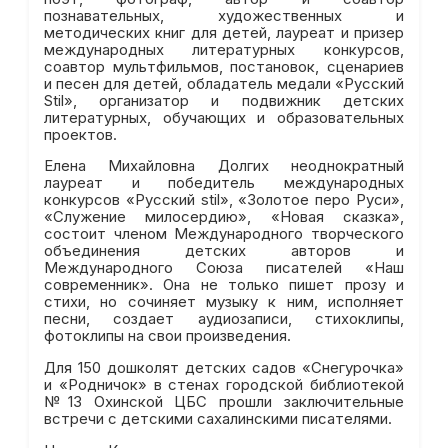
познавательных, художественных и
методических книг для детей, лауреат и призер
международных литературных конкурсов,
соавтор мультфильмов, постановок, сценариев
и песен для детей, обладатель медали «Русский
Stil», организатор и подвижник детских
литературных, обучающих и образовательных
проектов.
Елена Михайловна Долгих неоднократный
лауреат и победитель международных
конкурсов «Русский stil», «Золотое перо Руси»,
«Служение милосердию», «Новая сказка»,
состоит членом Международного творческого
объединения детских авторов и
Международного Союза писателей «Наш
современник». Она не только пишет прозу и
стихи, но сочиняет музыку к ним, исполняет
песни, создает аудиозаписи, стихоклипы,
фотоклипы на свои произведения.
Для 150 дошколят детских садов «Снегурочка»
и «Родничок» в стенах городской библиотекой
№13 Охинской ЦБС прошли заключительные
встречи с детскими сахалинскими писателями.