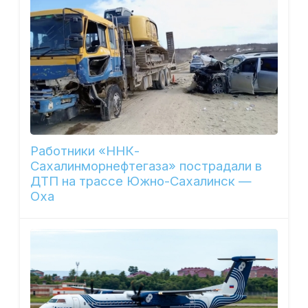
Работники «ННК-
Сахалинморнефтегаза» пострадали в
ДТП на трассе Южно-Сахалинск —
Оха