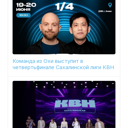
Команда из Охи выступит в
четвертьфинале Сахалинской лиги КВН