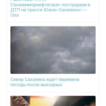
Сахалинморнефтегаза» пострадали в
ДТП на трассе Южно-Сахалинск —
Оха
Север Сахалина ждет перемена
погоды после выходных