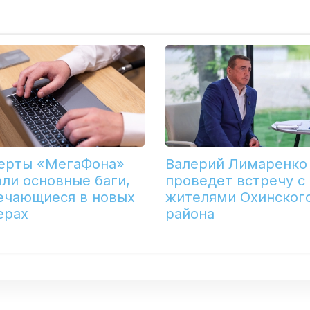
ерты «МегаФона»
Валерий Лимаренко
али основные баги,
проведет встречу с
ечающиеся в новых
жителями Охинског
ерах
района