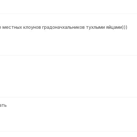
е местных клоунов градоначхальников тухлыми яйцами)))
ать