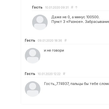
Гость
#
↑
10.01.2020
09:31
Даже не 0, а минус 100500.
Пункт 3 «Разное». Забрасывани
Гость
#
09.01.2020
18:36
и не говори
Гость
#
10.01.2020
12:22
Гость_774937, пальцы бы тебе слом