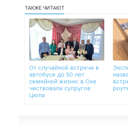
ТАКЖЕ ЧИТАЮТ
От случайной встречи в
Эксп
автобусе до 50 лет
назв
семейной жизни: в Охе
встр
чествовали супругов
роут
Цюпа