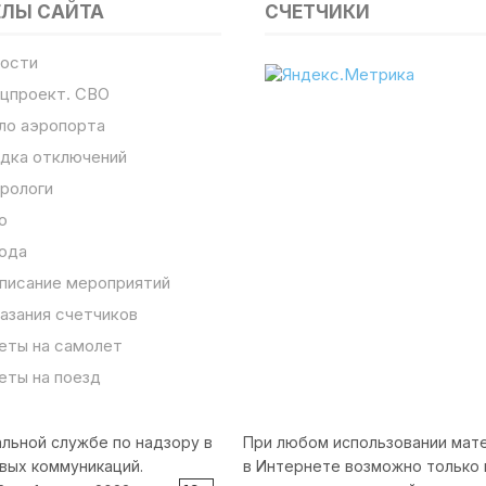
ЕЛЫ САЙТА
СЧЕТЧИКИ
ости
цпроект. СВО
ло аэропорта
дка отключений
рологи
о
ода
писание мероприятий
азания счетчиков
еты на самолет
еты на поезд
льной службе по надзору в
При любом использовании мате
вых коммуникаций.
в Интернете возможно только 