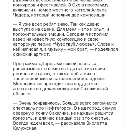
конкурсов и фестивалей. В Охе в программу
включили и номер местного жителя Алекса
Чадера, который исполнил две композиции.
— Я уже всех ребят знаю. Так как давно
выступаю на сцене. Для меня - это и опыт, и
положительные эмоции. Сегодня я исполнил
кавер на известную композицию и свою
авторскую песню «Чувствуй любовь». Слова к
ней написал я, а музыку – мой брат, — поделился
охинский артист.
Программа «Дорогами нашей весны…»
рассказывает о памятных датах в истории
региона и страны, а также событиях в
творческой жизни сахалинской молодёжи.
Мероприятие проходит при поддержке
агентства по делам молодежи Сахалинской
области.
— Очень понравилось. Больше всего запомнился
спектакль про Нефтегорск. В наш город, самую
северную точку Сахалина, не каждый решится
приехать, и для нас каждый раз это счастье.
Всегда ждем всех, — рассказала Виолетта
Калужская.