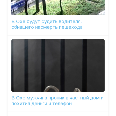
В Охе будут судить водителя,
сбившего насмерть пешехода
В Охе мужчина проник в частный дом и
похитил деньги и телефон