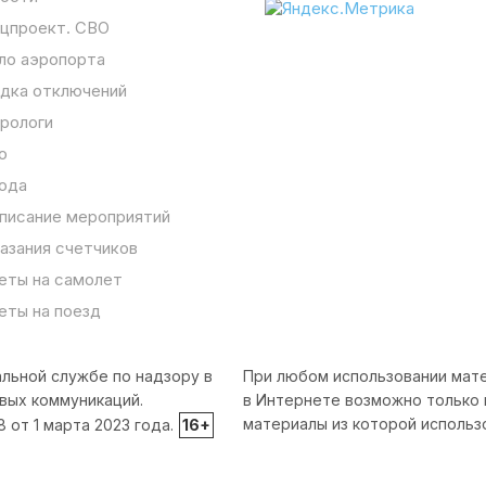
цпроект. СВО
ло аэропорта
дка отключений
рологи
о
ода
писание мероприятий
азания счетчиков
еты на самолет
еты на поезд
льной службе по надзору в
При любом использовании мате
вых коммуникаций.
в Интернете возможно только 
материалы из которой использ
от 1 марта 2023 года.
16+