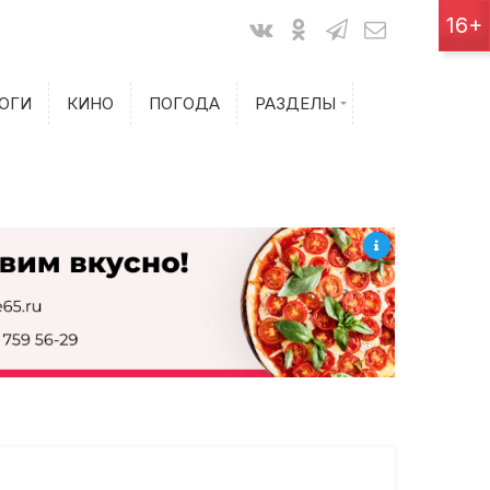
Показания счетчиков
16+
Билеты на самолет
ОГИ
КИНО
ПОГОДА
РАЗДЕЛЫ
Билеты на поезд