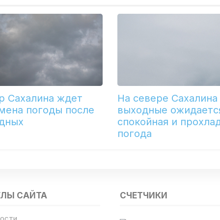
р Сахалина ждет
На севере Сахалина
мена погоды после
выходные ожидаетс
дных
спокойная и прохла
погода
ЕЛЫ САЙТА
СЧЕТЧИКИ
ости