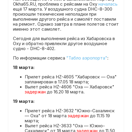
Okha65.RU, проблема с рейсами на Оху
началась
ещё 17 марта. У воздушного судна DHC-8-300
произошли технические неполадки при
выполнении другого рейса и самолёт поставили
на ремонт. Однако завтра в плане полетов стоит
именно этот самолет.
Сегодня для выполнения рейса из Хабаровска в
Оху и обратно привлекли другое воздушное
судно - DHC-8-402.
По информации сервиса
"Табло аэропорта"
:
18 марта:
Прилет рейса HZ-4605 "Хабаровск — Оха"
запланирован в 17.05 18 марта;
Вылет рейса HZ-4606 "Оха — Хабаровск"
задержан
до 16.20 18 марта.
19 марта:
Прилет рейса HZ-3632 "Южно-Сахалинск
— Оха" от 18 марта
задержан
до 11.15 19
марта;
Вылет рейса HZ-3633 "Оха — Южно-
Сахалинск" от 18 марта
задержан
до 11.50