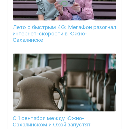
Лето с быстрым 4G: МегаФон разогнал
интернет-скорости в Южно-
Сахалинске
С 1 сентября между Южно-
Сахалинском и Охой запустят