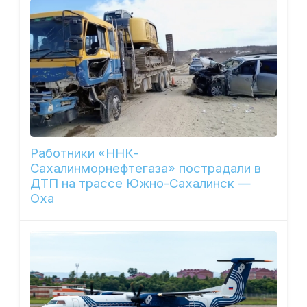
Работники «ННК-
Сахалинморнефтегаза» пострадали в
ДТП на трассе Южно-Сахалинск —
Оха