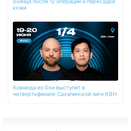
охинца после 12 операций и пересадки
кожи
Команда из Охи выступит в
четвертьфинале Сахалинской лиги КВН