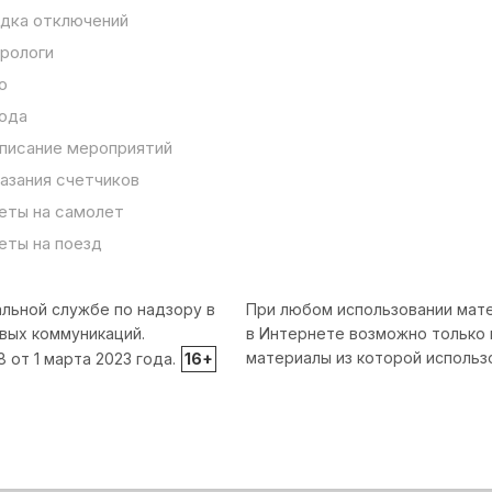
дка отключений
рологи
о
ода
писание мероприятий
азания счетчиков
еты на самолет
еты на поезд
льной службе по надзору в
При любом использовании мате
вых коммуникаций.
в Интернете возможно только 
материалы из которой использ
от 1 марта 2023 года.
16+