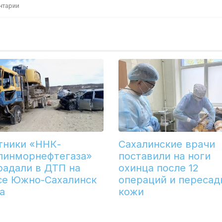
нтарии
тники «ННК-
Сахалинские врачи
линморнефтегаза»
поставили на ноги
радали в ДТП на
охинца после 12
се Южно-Сахалинск
операций и пересад
а
кожи