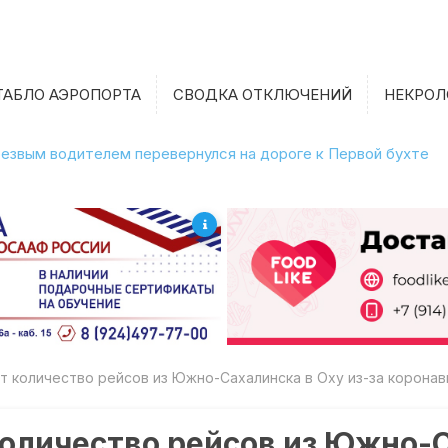
ТАБЛО АЭРОПОРТА
СВОДКА ОТКЛЮЧЕНИЙ
НЕКРОЛ
етрезвым водителем перевернулся на дороге к Первой бухте
т количество рейсов из Южно-Сахалинска в Оху из-за коронав
оличество рейсов из Южно-С