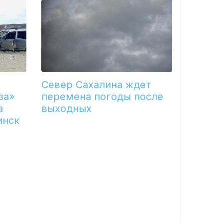
Север Сахалина ждет
за»
перемена погоды после
а
выходных
инск