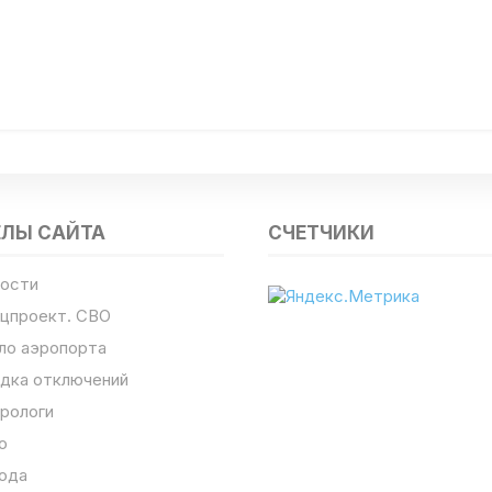
ЕЛЫ САЙТА
СЧЕТЧИКИ
ости
цпроект. СВО
ло аэропорта
дка отключений
рологи
о
ода