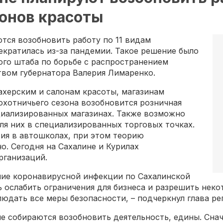
онов красоты
ются возобновить работу по 11 видам
екратилась из-за пандемии. Такое решение было
ого штаба по борьбе с распространением
вом губернатора Валерия Лимаренко.
ахерским и салонам красоты, магазинам
охотничьего сезона возобновится розничная
циализированных магазинах. Также возможно
ля них в специализированных торговых точках.
тия в автошколах, при этом теорию
. Сегодня на Сахалине и Курилах
рганизаций.
ние коронавирусной инфекции по Сахалинской
 ослабить ограничения для бизнеса и разрешить нек
юдать все меры безопасности, – подчеркнул глава ре
ые собираются возобновить деятельность, едины. Сн