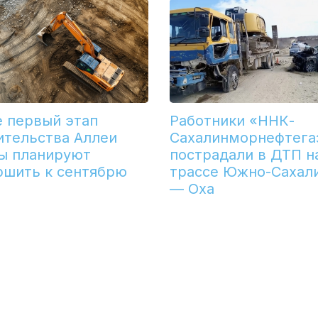
е первый этап
Работники «ННК-
ительства Аллеи
Сахалинморнефтега
ы планируют
пострадали в ДТП н
ршить к сентябрю
трассе Южно-Сахал
— Оха