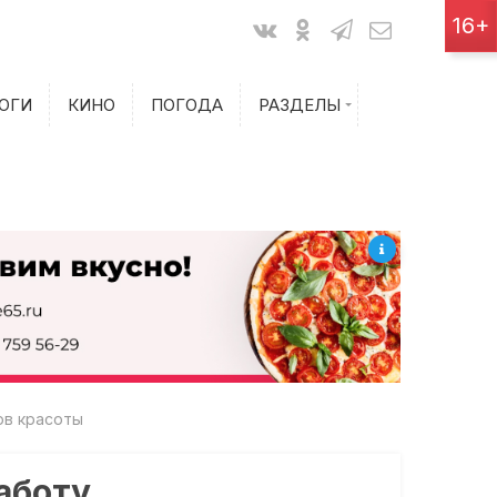
Показания счетчиков
16+
Билеты на самолет
ОГИ
КИНО
ПОГОДА
РАЗДЕЛЫ
Билеты на поезд
ов красоты
аботу