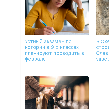
Устный экзамен по
В Ох
истории в 9-х классах
стро
планируют проводить в
Слав
феврале
заве