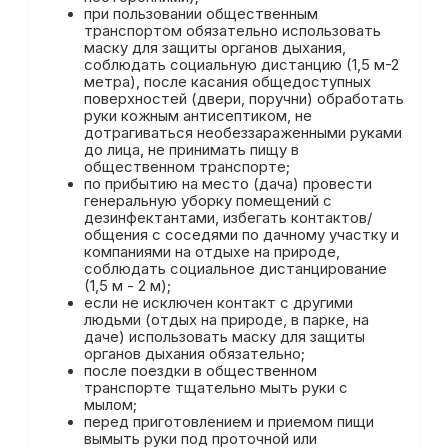
при пользовании общественным
транспортом обязательно использовать
маску для защиты органов дыхания,
соблюдать социальную дистанцию (1,5 м-2
метра), после касания общедоступных
поверхностей (двери, поручни) обработать
руки кожным антисептиком, не
дотрагиваться необеззараженными руками
до лица, не принимать пищу в
общественном транспорте;
по прибытию на место (дача) провести
генеральную уборку помещений с
дезинфектантами, избегать контактов/
общения с соседями по дачному участку и
компаниями на отдыхе на природе,
соблюдать социальное дистанцирование
(1,5 м - 2 м);
если не исключен контакт с другими
людьми (отдых на природе, в парке, на
даче) использовать маску для защиты
органов дыхания обязательно;
после поездки в общественном
транспорте тщательно мыть руки с
мылом;
перед приготовлением и приемом пищи
вымыть руки под проточной или