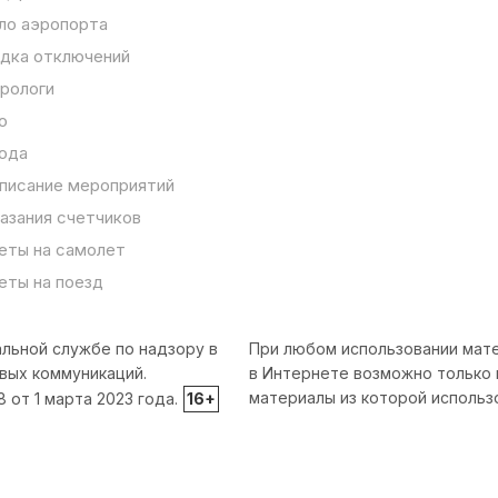
ло аэропорта
дка отключений
рологи
о
ода
писание мероприятий
азания счетчиков
еты на самолет
еты на поезд
льной службе по надзору в
При любом использовании мате
вых коммуникаций.
в Интернете возможно только 
материалы из которой использ
от 1 марта 2023 года.
16+