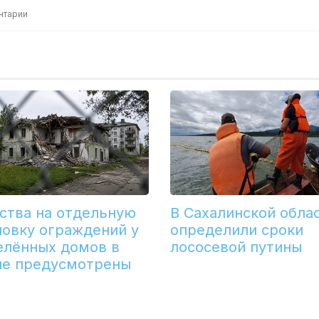
нтарии
ства на отдельную
В Сахалинской обла
новку ограждений у
определили сроки
елённых домов в
лососевой путины
не предусмотрены