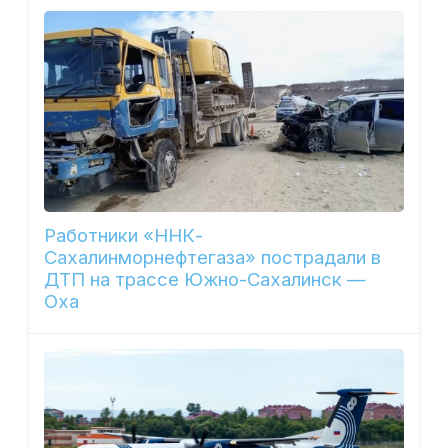
Работники «ННК-
Сахалинморнефтегаза» пострадали в
ДТП на трассе Южно-Сахалинск —
Оха