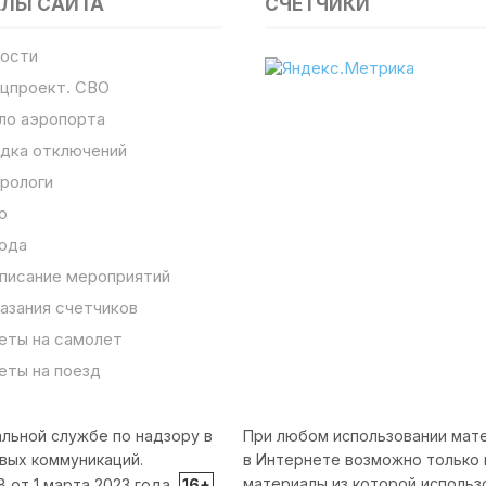
ЕЛЫ САЙТА
СЧЕТЧИКИ
ости
цпроект. СВО
ло аэропорта
дка отключений
рологи
о
ода
писание мероприятий
азания счетчиков
еты на самолет
еты на поезд
льной службе по надзору в
При любом использовании мате
вых коммуникаций.
в Интернете возможно только 
материалы из которой использ
от 1 марта 2023 года.
16+