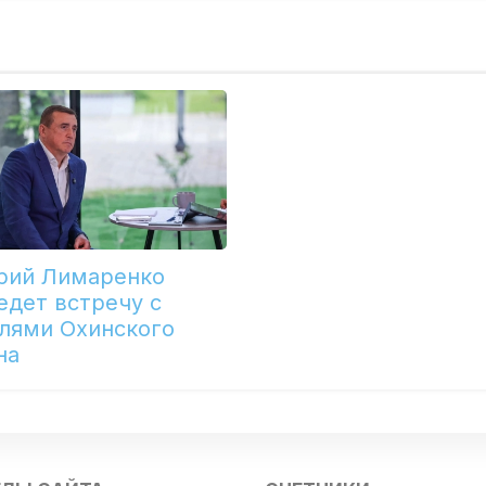
рий Лимаренко
едет встречу с
лями Охинского
на