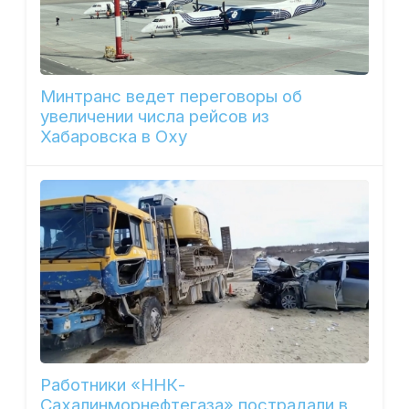
Минтранс ведет переговоры об
увеличении числа рейсов из
Хабаровска в Оху
Работники «ННК-
Сахалинморнефтегаза» пострадали в