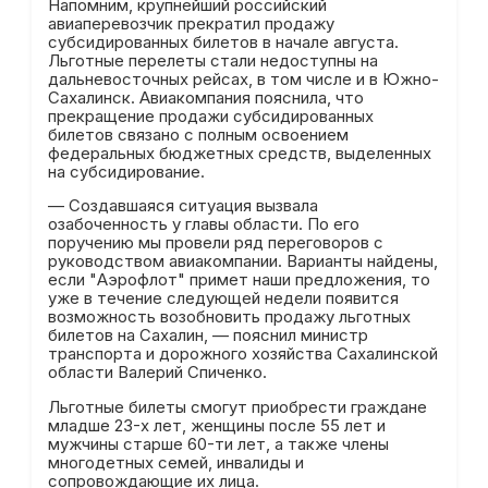
Напомним, крупнейший российский
авиаперевозчик прекратил продажу
субсидированных билетов в начале августа.
Льготные перелеты стали недоступны на
дальневосточных рейсах, в том числе и в Южно-
Сахалинск. Авиакомпания пояснила, что
прекращение продажи субсидированных
билетов связано с полным освоением
федеральных бюджетных средств, выделенных
на субсидирование.
— Создавшаяся ситуация вызвала
озабоченность у главы области. По его
поручению мы провели ряд переговоров с
руководством авиакомпании. Варианты найдены,
если "Аэрофлот" примет наши предложения, то
уже в течение следующей недели появится
возможность возобновить продажу льготных
билетов на Сахалин, — пояснил министр
транспорта и дорожного хозяйства Сахалинской
области Валерий Спиченко.
Льготные билеты смогут приобрести граждане
младше 23-х лет, женщины после 55 лет и
мужчины старше 60-ти лет, а также члены
многодетных семей, инвалиды и
сопровождающие их лица.