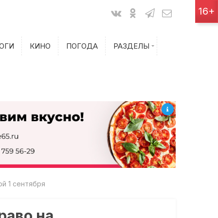
Показания счетчиков
16+
Билеты на самолет
ОГИ
КИНО
ПОГОДА
РАЗДЕЛЫ
Билеты на поезд
й 1 сентября
раво на