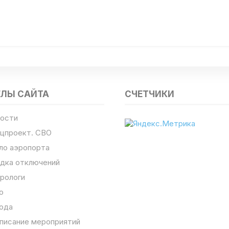
ЕЛЫ САЙТА
СЧЕТЧИКИ
ости
цпроект. СВО
ло аэропорта
дка отключений
рологи
о
ода
писание мероприятий