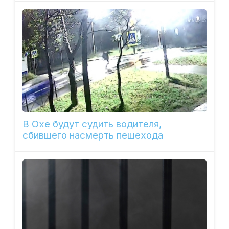
В Охе будут судить водителя,
сбившего насмерть пешехода