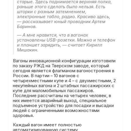
старые. Здесь поднимается верхняя полка,
раньше этого сделать было нельзя. Есть
шторки с разным затемнением,
электронные табло, радио. Красиво здесь,
— рассказывает юный проводник Артем
Баринов.
— А мне нравится, что в вагонах
установлены USB-розетки. Можно и телефон
и планшет зарядить, — считает Кирилл
Мишакин.
Вагоны инновационной конфигурации изготовили
по заказу РЖД на Тверском заводе, который
сегодня является флагманом вагоностроения в
России. В партии – 10 вагонов с
четырехместными купе и 4 – с двухместными, 2
некупейных вагона и 2 штабных пассажирских с
купе для маломобильных пассажиров.
Последние рассчитаны на четырех человек, в
них имеется аварийный выход, специальное
подъемное устройство для посадки и высадки
людей с ограниченными возможностями
здоровья.
Каждый вагон имеет полностью
автоматизированную систему