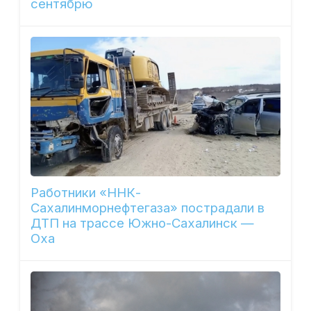
сентябрю
Работники «ННК-
Сахалинморнефтегаза» пострадали в
ДТП на трассе Южно-Сахалинск —
Оха