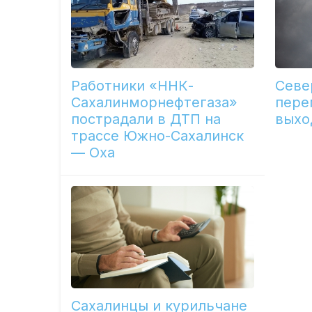
Работники «ННК-
Севе
Сахалинморнефтегаза»
пере
пострадали в ДТП на
выхо
трассе Южно-Сахалинск
— Оха
Сахалинцы и курильчане