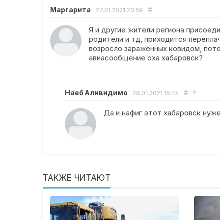
Маргарита
#
27.01.2021
23:59
Я и другие жители региона присоед
родители и тд, приходится переплач
возросло зараженных ковидом, потом
авиасообщение оха хабаровск?
Наеб Аливидимо
#
↑
28.01.2021
15:45
Да и нафиг этот хабаровск нуже
ТАКЖЕ ЧИТАЮТ