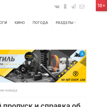
Показания счетчиков
16+
Билеты на самолет
ОГИ
КИНО
ПОГОДА
РАЗДЕЛЫ
Билеты на поезд
вии ковида
пропуск и справка об