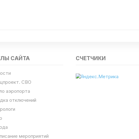
ЕЛЫ САЙТА
СЧЕТЧИКИ
ости
цпроект. СВО
ло аэропорта
дка отключений
рологи
о
ода
писание мероприятий