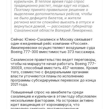
курильчан. В теплое время года спрос
традиционно растет, люди едут на отдых.
Поэтому принято правильное решение о
выделении дополнительных рейсов, чтобы
не было дефицита билетов, и жители
региона могли спокойно выехать в отпуск и
вернуться домой, — рассказал губернатор
Сахалинской области Валерий Лимаренко.
Сейчас Южно-Сахалинск и Москву связывает
один ежедневный рейс компании «Россия».
Авиаперевозки осуществляют воздушные суда
Boeing 777-300 вместимостью 373 пассажира.
Сахалинское правительство ведет переговоры,
чтобы на маршруте начал работать Boeing 777-
300ER, способный вместить 457 человек. Кроме
того, совместно с федеральными органами
власти уточняются планы по исполнению
программы субсидируемых перевозок до конца
2021 года.
Повышенный спрос на авиабилеты среди
сахалинцев и курильчан в этом году обусловлен
несколькими факторами. На островах активно
идет вакцинация от коронавируса, что
позволило смягчить противоковидные