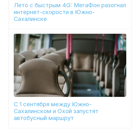
Лето с быстрым 4G: МегаФон разогнал
интернет-скорости в Южно-
Сахалинске
С 1 сентября между Южно-
Сахалинском и Охой запустят
автобусный маршрут