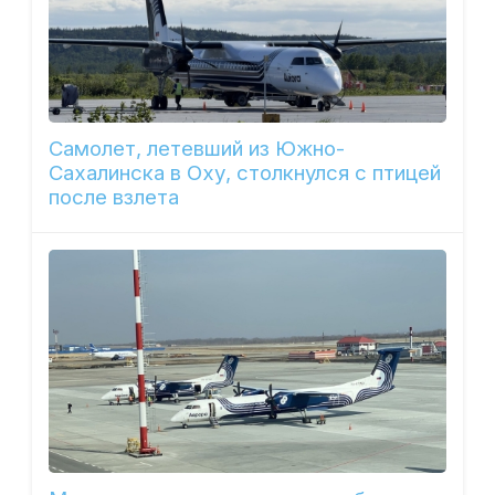
Самолет, летевший из Южно-
Сахалинска в Оху, столкнулся с птицей
после взлета