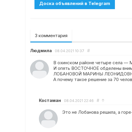
3 комментария
Людмила
#
08.04.2021
10:37
В охинском районе четыре села — 
И опять ВОСТОЧНОЕ обделены внима
ЛОБАНОВОЙ МАРИНЫ ЛЕОНИДОВНЫ 
А почему такое решение за 70 челов
Костаман
#
↑
08.04.2021
22:46
Это не Лобанова решила, а гор