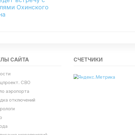
едет встречу с
лями Охинского
на
ЕЛЫ САЙТА
СЧЕТЧИКИ
ости
цпроект. СВО
ло аэропорта
дка отключений
рологи
о
ода
писание мероприятий