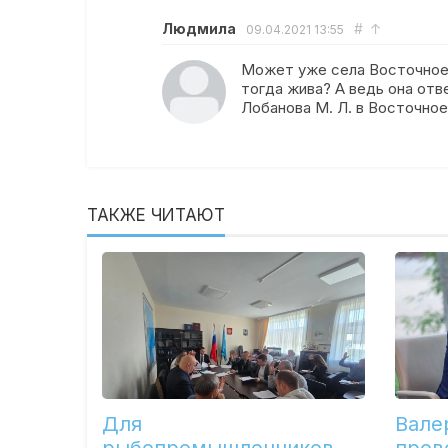
Людмила
#
↑
09.04.2021
13:55
Может уже села Восточное 
тогда жива? А ведь она отв
Лобанова М. Л. в Восточно
ТАКЖЕ ЧИТАЮТ
Для
Вале