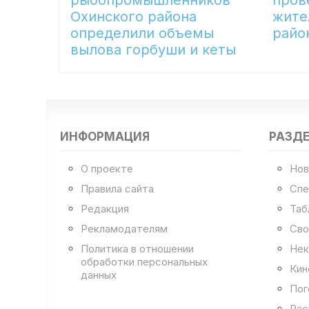
рыбопромышленников
пров
Охинского района
жите
определили объемы
райо
вылова горбуши и кеты
ИНФОРМАЦИЯ
РАЗД
О проекте
Нов
Правила сайта
Спе
Редакция
Таб
Рекламодателям
Сво
Политика в отношении
Нек
обработки персональных
Кин
данных
Пог
Рас