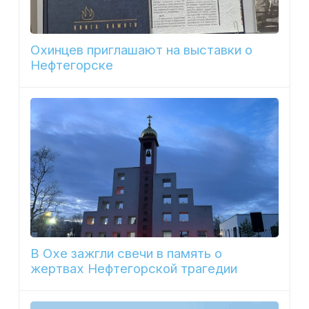
Охинцев приглашают на выставки о
Нефтегорске
В Охе зажгли свечи в память о
жертвах Нефтегорской трагедии