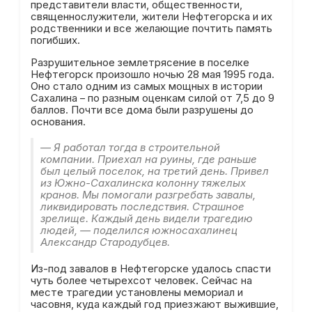
представители власти, общественности,
священнослужители, жители Нефтегорска и их
родственники и все желающие почтить память
погибших.
Разрушительное землетрясение в поселке
Нефтегорск произошло ночью 28 мая 1995 года.
Оно стало одним из самых мощных в истории
Сахалина – по разным оценкам силой от 7,5 до 9
баллов. Почти все дома были разрушены до
основания.
— Я работал тогда в строительной
компании. Приехал на руины, где раньше
был целый поселок, на третий день. Привел
из Южно-Сахалинска колонну тяжелых
кранов. Мы помогали разгребать завалы,
ликвидировать последствия. Страшное
зрелище. Каждый день видели трагедию
людей, — поделился южносахалинец
Александр Стародубцев.
Из-под завалов в Нефтегорске удалось спасти
чуть более четырехсот человек. Сейчас на
месте трагедии установлены мемориал и
часовня, куда каждый год приезжают выжившие,