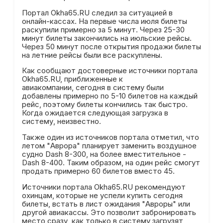
Портал Okha65.RU следил за ситуацией в
онлайн-кассах. На первые числа июля билеты
раскупили примерно за 5 минут. Через 25-30
минут билеты закончились на июльские рейсы.
Через 50 минут после открытия продажи билеты
на летние рейсы были все раскуплены.
Как сообщают достоверные источники портала
Okha65.RU, приближенные к
авиакомпании, сегодня в систему были
добавлены примерно по 5-10 билетов на каждый
рейс, поэтому билеты кончились так быстро.
Когда ожидается следующая загрузка в
систему, неизвестно.
Также один из источников портала отметил, что
летом "Аврора" планирует заменить воздушное
судно Dash 8-300, на более вместительное -
Dash 8-400. Таким образом, на один рейс смогут
продать примерно 60 билетов вместо 45.
Источники портала Okha65.RU рекомендуют
охинцам, которые не успели купить сегодня
билеты, встать в лист ожидания "Авроры" или
другой авиакассы. Это позволит забронировать
место сразу, как только в систему загрузят