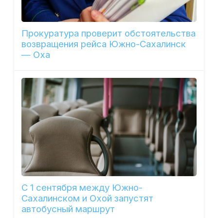
Прокуратура проверит обстоятельства
возвращения рейса Южно-Сахалинск
— Оха
С 1 сентября между Южно-
Сахалинском и Охой запустят
автобусный маршрут