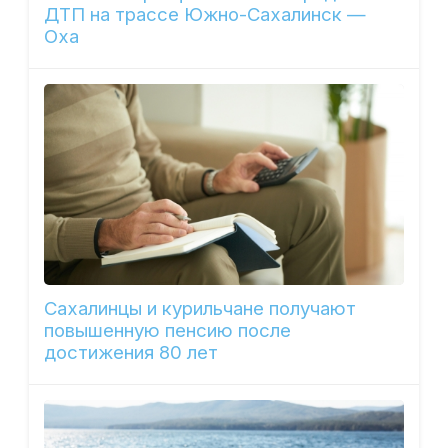
ДТП на трассе Южно-Сахалинск —
Оха
Сахалинцы и курильчане получают
повышенную пенсию после
достижения 80 лет