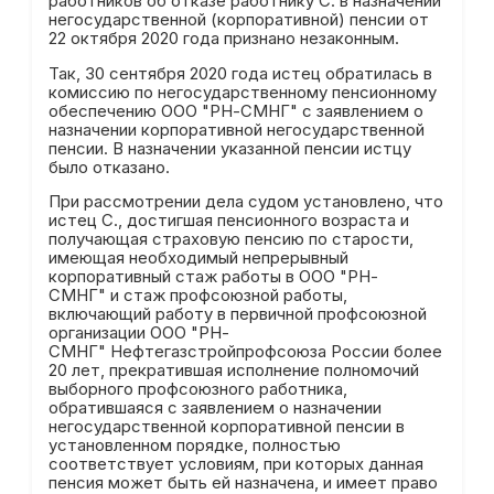
работников об отказе работнику С. в назначении
негосударственной (корпоративной) пенсии от
22 октября 2020 года признано незаконным.
Так, 30 сентября 2020 года истец обратилась в
комиссию по негосударственному пенсионному
обеспечению ООО "РН-СМНГ" с заявлением о
назначении корпоративной негосударственной
пенсии. В назначении указанной пенсии истцу
было отказано.
При рассмотрении дела судом установлено, что
истец С., достигшая пенсионного возраста и
получающая страховую пенсию по старости,
имеющая необходимый непрерывный
корпоративный стаж работы в ООО "РН-
СМНГ" и стаж профсоюзной работы,
включающий работу в первичной профсоюзной
организации ООО "РН-
СМНГ" Нефтегазстройпрофсоюза России более
20 лет, прекратившая исполнение полномочий
выборного профсоюзного работника,
обратившаяся с заявлением о назначении
негосударственной корпоративной пенсии в
установленном порядке, полностью
соответствует условиям, при которых данная
пенсия может быть ей назначена, и имеет право