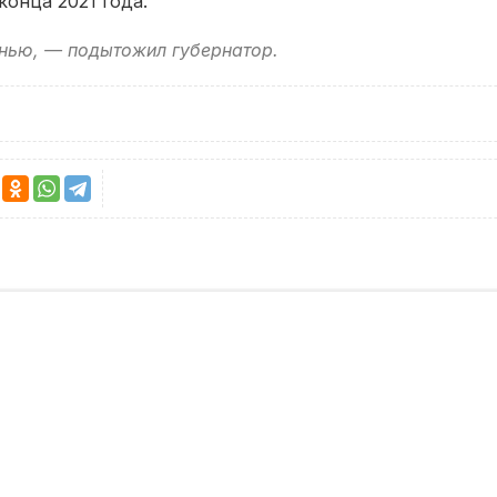
онца 2021 года.
знью, — подытожил губернатор.