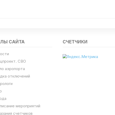
ЕЛЫ САЙТА
СЧЕТЧИКИ
ости
цпроект. СВО
ло аэропорта
дка отключений
рологи
о
ода
писание мероприятий
азания счетчиков