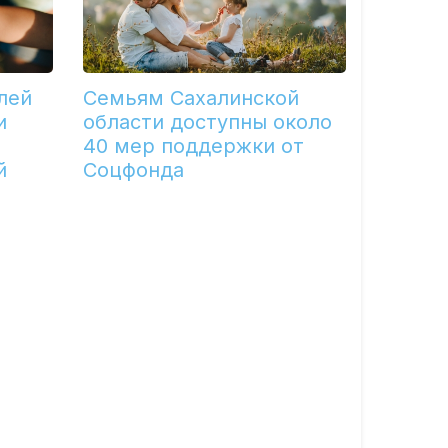
лей
Семьям Сахалинской
и
области доступны около
40 мер поддержки от
й
Соцфонда