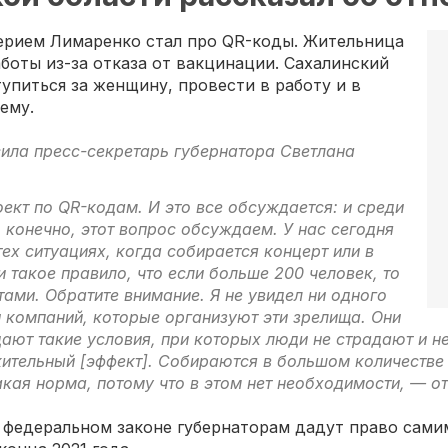
лерием Лимаренко стал про QR-коды. Жительница
аботы из-за отказа от вакцинации. Сахалинский
упиться за женщину, провести в работу и в
ему.
ила пресс-секретарь губернатора Светлана
ект по QR-кодам. И это все обсуждается: и среди
, конечно, этот вопрос обсуждаем. У нас сегодня
ех ситуациях, когда собирается концерт или в
и такое правило, что если больше 200 человек, то
ами. Обратите внимание. Я не увидел ни одного
 компаний, которые организуют эти зрелища. Они
ают такие условия, при которых люди не страдают и н
ительный [эффект]. Собираются в большом количестве 
акая норма, потому что в этом нет необходимости, — о
в федеральном законе губернаторам дадут право самим