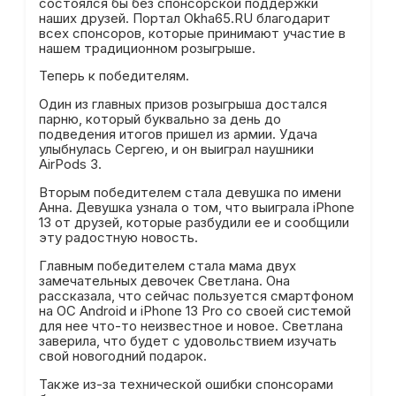
состоялся бы без спонсорской поддержки
наших друзей. Портал Okha65.RU благодарит
всех спонсоров, которые принимают участие в
нашем традиционном розыгрыше.
Теперь к победителям.
Один из главных призов розыгрыша достался
парню, который буквально за день до
подведения итогов пришел из армии. Удача
улыбнулась Сергею, и он выиграл наушники
AirPods 3.
Вторым победителем стала девушка по имени
Анна. Девушка узнала о том, что выиграла iPhone
13 от друзей, которые разбудили ее и сообщили
эту радостную новость.
Главным победителем стала мама двух
замечательных девочек Светлана. Она
рассказала, что сейчас пользуется смартфоном
на ОС Android и iPhone 13 Pro со своей системой
для нее что-то неизвестное и новое. Светлана
заверила, что будет с удовольствием изучать
свой новогодний подарок.
Также из-за технической ошибки спонсорами