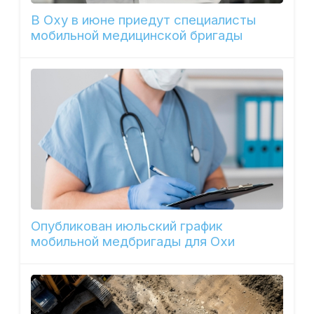
В Оху в июне приедут специалисты
мобильной медицинской бригады
Опубликован июльский график
мобильной медбригады для Охи