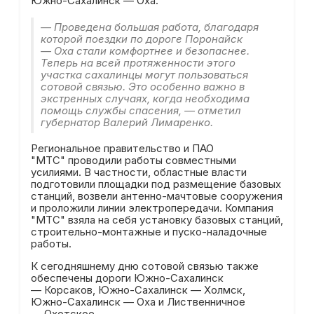
Южно-Сахалинск — Оха.
— Проведена большая работа, благодаря
которой поездки по дороге Поронайск
— Оха стали комфортнее и безопаснее.
Теперь на всей протяженности этого
участка сахалинцы могут пользоваться
сотовой связью. Это особенно важно в
экстренных случаях, когда необходима
помощь службы спасения, — отметил
губернатор Валерий Лимаренко.
Региональное правительство и ПАО
"МТС" проводили работы совместными
усилиями. В частности, областные власти
подготовили площадки под размещение базовых
станций, возвели антенно-мачтовые сооружения
и проложили линии электропередачи. Компания
"МТС" взяла на себя установку базовых станций,
строительно-монтажные и пуско-наладочные
работы.
К сегодняшнему дню сотовой связью также
обеспечены дороги Южно-Сахалинск
— Корсаков, Южно-Сахалинск — Холмск,
Южно-Сахалинск — Оха и Лиственничное