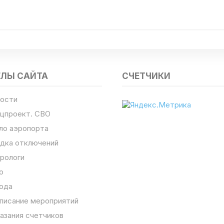
ЕЛЫ САЙТА
СЧЕТЧИКИ
ости
цпроект. СВО
ло аэропорта
дка отключений
рологи
о
ода
писание мероприятий
азания счетчиков