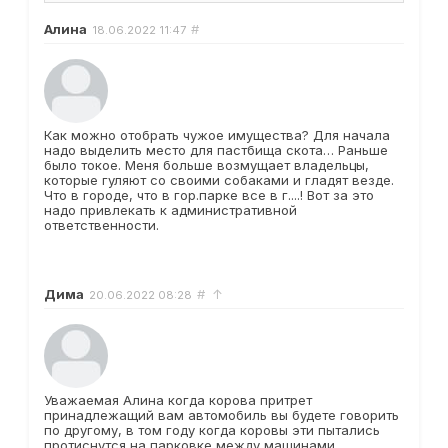
Алина
#
18.06.2022
11:47
Как можно отобрать чужое имущества? Для начала
надо выделить место для пастбища скота… Раньше
было токое. Меня больше возмущает владельцы,
которые гуляют со своими собаками и гладят везде.
Что в городе, что в гор.парке все в г....! Вот за это
надо привлекать к административной
ответственности.
Дима
#
↑
20.06.2022
08:28
Уважаемая Алина когда корова притрет
принадлежащий вам автомобиль вы будете говорить
по другому, в том году когда коровы эти пытались
протиснутся на парковке между машинами