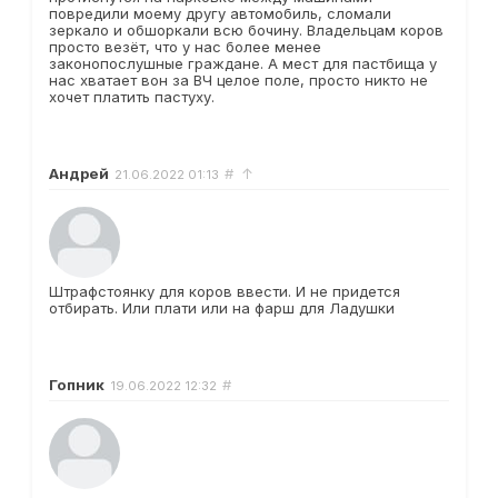
повредили моему другу автомобиль, сломали
зеркало и обшоркали всю бочину. Владельцам коров
просто везёт, что у нас более менее
законопослушные граждане. А мест для пастбища у
нас хватает вон за ВЧ целое поле, просто никто не
хочет платить пастуху.
Андрей
#
↑
21.06.2022
01:13
Штрафстоянку для коров ввести. И не придется
отбирать. Или плати или на фарш для Ладушки
Гопник
#
19.06.2022
12:32