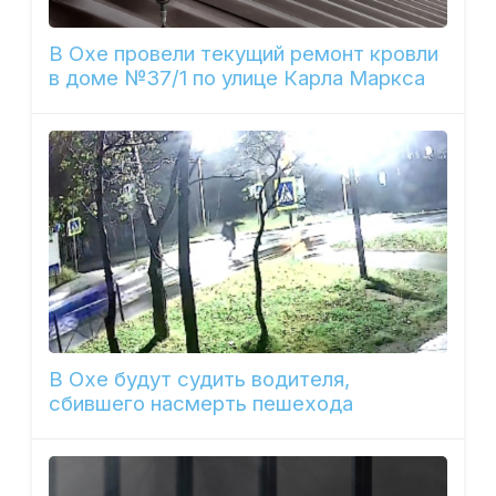
В Охе провели текущий ремонт кровли
в доме №37/1 по улице Карла Маркса
В Охе будут судить водителя,
сбившего насмерть пешехода