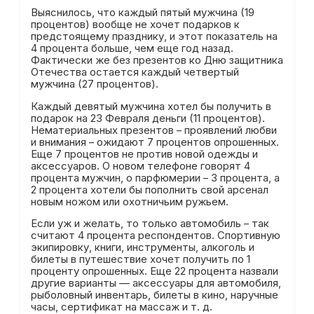
Выяснилось, что каждый пятый мужчина (19
процентов) вообще не хочет подарков к
предстоящему празднику, и этот показатель на
4 процента больше, чем еще год назад.
Фактически же без презентов ко Дню защитника
Отечества остается каждый четвертый
мужчина (27 процентов).
Каждый девятый мужчина хотел бы получить в
подарок на 23 Февраля деньги (11 процентов).
Нематериальных презентов – проявлений любви
и внимания – ожидают 7 процентов опрошенных.
Еще 7 процентов не против новой одежды и
аксессуаров. О новом телефоне говорят 4
процента мужчин, о парфюмерии – 3 процента, а
2 процента хотели бы пополнить свой арсенал
новым ножом или охотничьим ружьем.
Если уж и желать, то только автомобиль – так
считают 4 процента респондентов. Спортивную
экипировку, книги, инструменты, алкоголь и
билеты в путешествие хочет получить по 1
проценту опрошенных. Еще 22 процента назвали
другие варианты — аксессуары для автомобиля,
рыболовный инвентарь, билеты в кино, наручные
часы, сертификат на массаж и т. д.