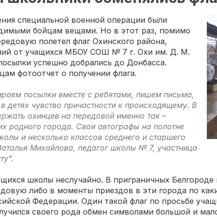
дения специальной военной операции были
димыми бойцам вещами. Но в этот раз, помимо
ередовую полетел флаг Охинского района,
й от учащихся МБОУ СОШ № 7 г. Охи им. Д. М.
 посылки успешно добрались до Донбасса.
цам фотоотчет о получении флага.
раем посылки вместе с ребятами, пишем письма,
 в детях чувство причастности к происходящему. В
ржать охинцев на передовой именно так –
их родного города. Свои автографы на полотне
колы и несколько классов среднего и старшего
Наталья Михайлова, педагог школы № 7, участница
ту".
чащихся школы неслучайно. В приграничных Белгороде
едовую либо в моменты приездов в эти города по ка
сийской Федерации. Один такой флаг по просьбе уча
лучился своего рода обмен символами большой и мало