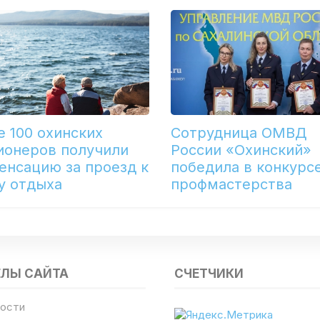
е 100 охинских
Сотрудница ОМВД
ионеров получили
России «Охинский»
енсацию за проезд к
победила в конкурс
у отдыха
профмастерства
ЕЛЫ САЙТА
СЧЕТЧИКИ
ости