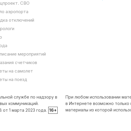
цпроект. СВО
ло аэропорта
дка отключений
рологи
о
ода
писание мероприятий
азания счетчиков
еты на самолет
еты на поезд
льной службе по надзору в
При любом использовании мате
вых коммуникаций.
в Интернете возможно только 
материалы из которой использ
от 1 марта 2023 года.
16+