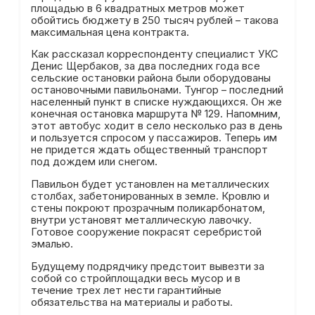
площадью в 6 квадратных метров может
обойтись бюджету в 250 тысяч рублей – такова
максимальная цена контракта.
Как рассказал корреспонденту специалист УКС
Денис Щербаков, за два последних года все
сельские остановки района были оборудованы
остановочными павильонами. Тунгор – последний
населенный пункт в списке нуждающихся. Он же
конечная остановка маршрута № 129. Напомним,
этот автобус ходит в село несколько раз в день
и пользуется спросом у пассажиров. Теперь им
не придется ждать общественный транспорт
под дождем или снегом.
Павильон будет установлен на металлических
столбах, забетонированных в земле. Кровлю и
стены покроют прозрачным поликарбонатом,
внутри установят металлическую лавочку.
Готовое сооружение покрасят серебристой
эмалью.
Будущему подрядчику предстоит вывезти за
собой со стройплощадки весь мусор и в
течение трех лет нести гарантийные
обязательства на материалы и работы.