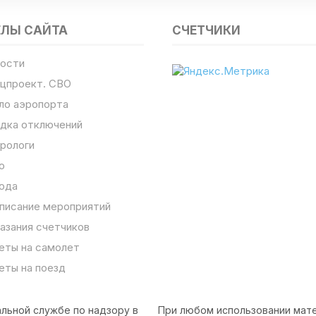
ЕЛЫ САЙТА
СЧЕТЧИКИ
ости
цпроект. СВО
ло аэропорта
дка отключений
рологи
о
ода
писание мероприятий
азания счетчиков
еты на самолет
еты на поезд
льной службе по надзору в
При любом использовании мате