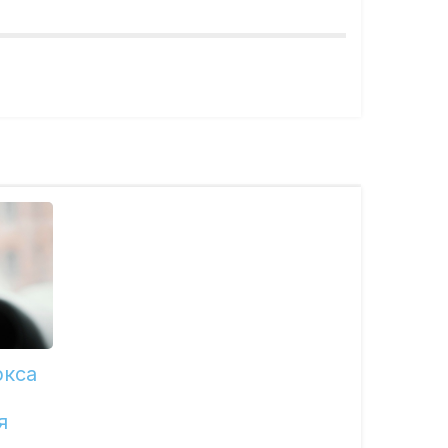
ркса
я