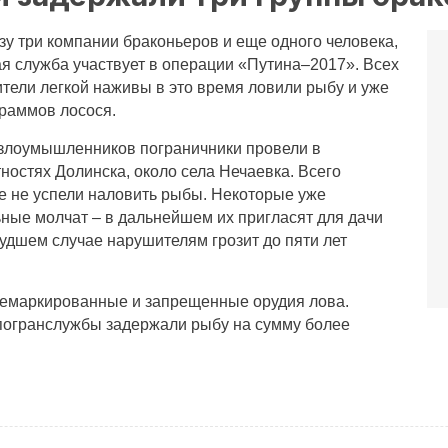
зу три компании браконьеров и еще одного человека,
 служба участвует в операции «Путина–2017». Всех
ели легкой наживы в это время ловили рыбу и уже
граммов лосося.
злоумышленников пограничники провели в
тностях Долинска, около села Нечаевка. Всего
же не успели наловить рыбы. Некоторые уже
ьные молчат – в дальнейшем их пригласят для дачи
худшем случае нарушителям грозит до пяти лет
немаркированные и запрещенные орудия лова.
 погранслужбы задержали рыбу на сумму более