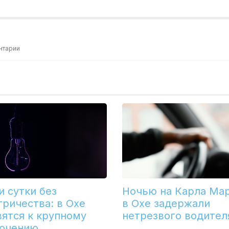
нтарии
и сутки без
Ночью на Карла Ма
тричества: в Охе
в Охе задержали
вятся к крупному
нетрезвого водител
ючению