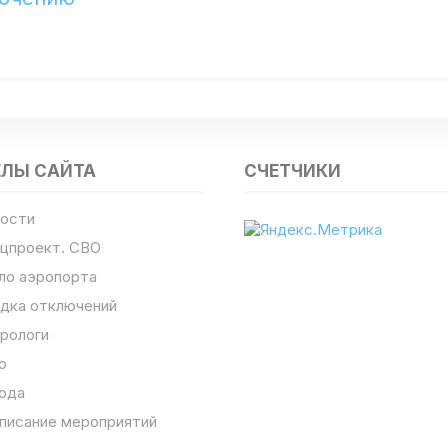
ЕЛЫ САЙТА
СЧЕТЧИКИ
ости
цпроект. СВО
ло аэропорта
дка отключений
рологи
о
ода
писание мероприятий