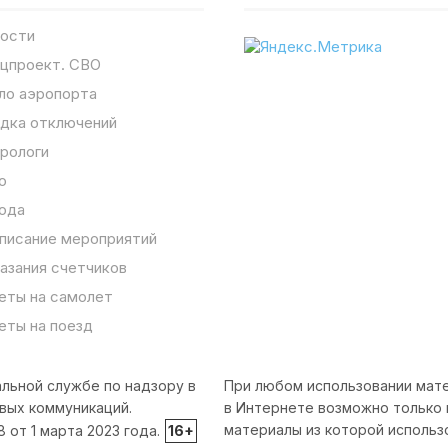
ости
цпроект. СВО
ло аэропорта
дка отключений
рологи
о
ода
писание мероприятий
азания счетчиков
еты на самолет
еты на поезд
льной службе по надзору в
При любом использовании мате
вых коммуникаций.
в Интернете возможно только 
материалы из которой использ
от 1 марта 2023 года.
16+