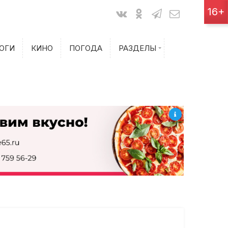
Показания счетчиков
16+
Билеты на самолет
ОГИ
КИНО
ПОГОДА
РАЗДЕЛЫ
Билеты на поезд