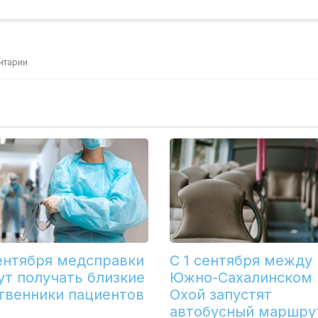
нтарии
сентября медсправки
С 1 сентября между
ут получать близкие
Южно-Сахалинском 
твенники пациентов
Охой запустят
автобусный маршру