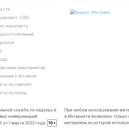
ости
цпроект. СВО
ло аэропорта
дка отключений
рологи
о
ода
писание мероприятий
азания счетчиков
еты на самолет
еты на поезд
льной службе по надзору в
При любом использовании мате
вых коммуникаций.
в Интернете возможно только 
материалы из которой использ
от 1 марта 2023 года.
16+