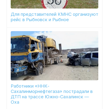
Для представителей КМНС организуют
рейс в Рыбновск и Рыбное
Работники «ННК-
Сахалинморнефтегаза» пострадали в
ДТП на трассе Южно-Сахалинск —
Оха