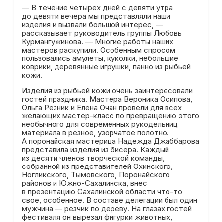
— В течение четырех дней с девяти утра
до девяти вечера мы представляли наши
изделия и вызвали большой интерес, —
рассказывает руководитель группы Любовь
Курмангужинова. — Многие работы наших
мастеров раскупили. Особенным спросом
пользовались амулеты, куколки, небольшие
коврики, деревянные игрушки, панно из рыбьей
кожи.
Изделия из рыбьей кожи очень заинтересовали
гостей праздника. Мастера Вероника Осипова,
Ольга Резник и Елена Очан провели для всех
желающих мастер-класс по превращению этого
необычного для современных рукодельниц
материала в резное, узорчатое полотно.
А поронайская мастерица Надежда Джаббарова
представила изделия из бисера. Каждый
из десяти членов творческой команды,
собранной из представителей Охинского,
Ногликского, Тымовского, Поронайского
районов и Южно-Сахалинска, внес
в презентацию Сахалинской области что-то
свое, особенное. В составе делегации был один
мужчина — резчик по дереву. На глазах гостей
фестиваля он вырезал фигурки животных,