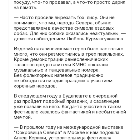
посуду, что-то продавал, а что-то просто дарил
на память.
— Часто просили вырезать fox, лису. Они не
понимают, что мы, народы Севера, обычно
представляем в качестве символа ездовых
собак. Для них собаки оказались неактуальны, —
делится наблюдением Любовь Курмангужинова.
Изделий сахалинских мастеров было настолько
много, что они разместились в трех павильонах.
Кроме демонстрации ремесленнических
талантов представители КМНС показали
музыкальные и танцевальные номера.
Без фольклорных напевов традиционно
не обходится ни один праздник с участием
коренных народов.
В следующем году в Будапеште в очередной
раз пройдет подобный праздник, и сахалинцев
уже позвали на него. Когда-то участие в таком
фестивале казалось фантастикой и несбыточной
мечтой.
— В прошлом году на международной выставке
"Сокровища Севера" в Москве к нам подошла
Агнеш Керижи, устроительница фестиваля