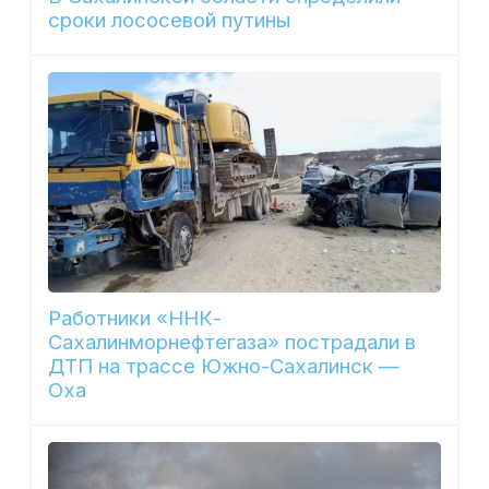
сроки лососевой путины
Работники «ННК-
Сахалинморнефтегаза» пострадали в
ДТП на трассе Южно-Сахалинск —
Оха