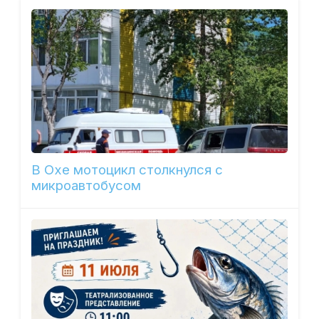
В Охе мотоцикл столкнулся с
микроавтобусом