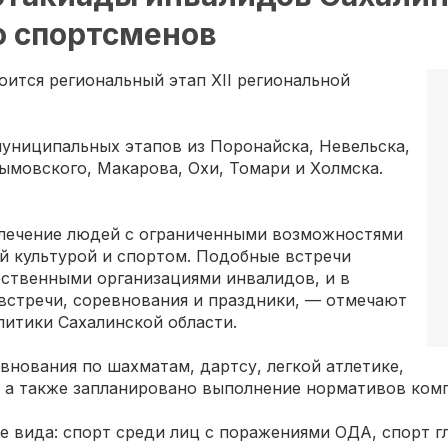
о спортсменов
тоится региональный этап XII региональной
униципальных этапов из Поронайска, Невельска,
ымовского, Макарова, Охи, Томари и Холмска.
влечение людей с ограниченными возможностями
ой культурой и спортом. Подобные встречи
ственными организациями инвалидов, и в
стречи, соревнования и праздники, — отмечают
литики Сахалинской области.
внования по шахматам, дартсу, легкой атлетике,
, а также запланировано выполнение нормативов ком
 вида: спорт среди лиц с поражениями ОДА, спорт гл