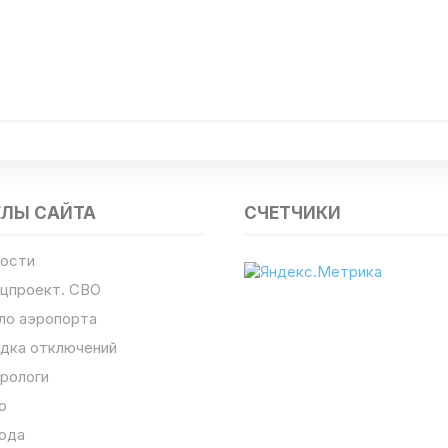
ЕЛЫ САЙТА
СЧЕТЧИКИ
ости
цпроект. СВО
ло аэропорта
дка отключений
рологи
о
ода