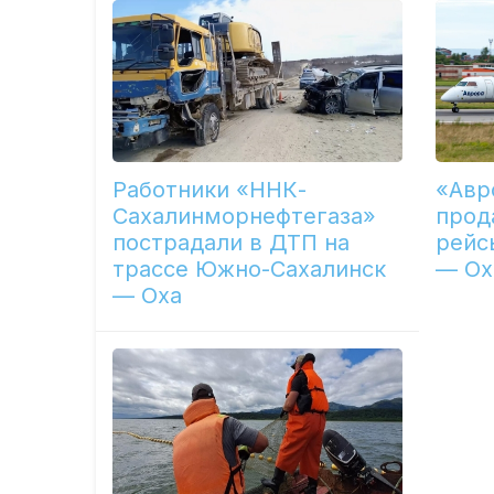
Работники «ННК-
«Авр
Сахалинморнефтегаза»
прод
пострадали в ДТП на
рейс
трассе Южно-Сахалинск
— Ох
— Оха