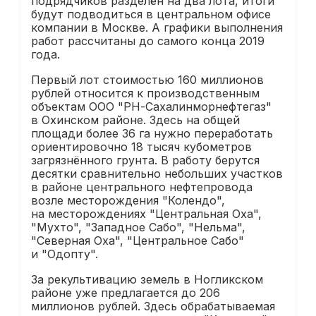
подрядчиков разделён на два лота, итоги
будут подводиться в центральном офисе
компании в Москве. А графики выполнения
работ рассчитаны до самого конца 2019
года.
Первый лот стоимостью 160 миллионов
рублей относится к производственным
объектам ООО "РН-Сахалинморнефтегаз"
в Охинском районе. Здесь на общей
площади более 36 га нужно переработать
ориентировочно 18 тысяч кубометров
загрязнённого грунта. В работу берутся
десятки сравнительно небольших участков
в районе центрального нефтепровода
возле месторождения "Колендо",
на месторождениях "Центральная Оха",
"Мухто", "Западное Сабо", "Нельма",
"Северная Оха", "Центральное Сабо"
и "Одопту".
За рекультивацию земель в Ногликском
районе уже предлагается до 206
миллионов рублей. Здесь обрабатываемая