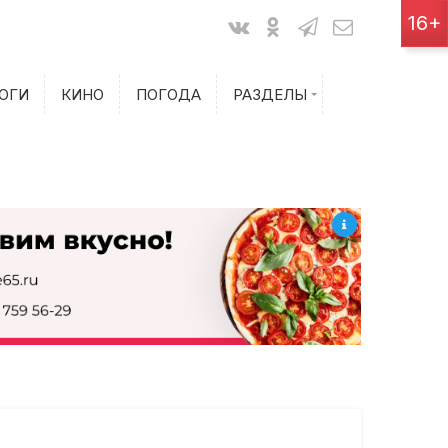
Показания счетчиков
16+
Билеты на самолет
ОГИ
КИНО
ПОГОДА
РАЗДЕЛЫ
Билеты на поезд