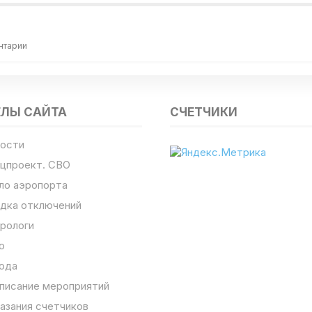
нтарии
ЕЛЫ САЙТА
СЧЕТЧИКИ
ости
цпроект. СВО
ло аэропорта
дка отключений
рологи
о
ода
писание мероприятий
азания счетчиков