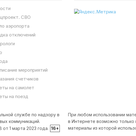
ости
цпроект. СВО
ло аэропорта
дка отключений
рологи
о
ода
писание мероприятий
азания счетчиков
еты на самолет
еты на поезд
льной службе по надзору в
При любом использовании мате
вых коммуникаций.
в Интернете возможно только 
материалы из которой использ
от 1 марта 2023 года.
16+