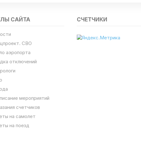
ЕЛЫ САЙТА
СЧЕТЧИКИ
ости
цпроект. СВО
ло аэропорта
дка отключений
рологи
о
ода
писание мероприятий
азания счетчиков
еты на самолет
еты на поезд