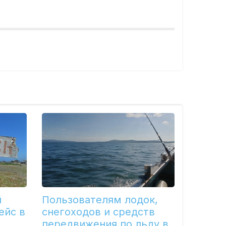
й
Пользователям лодок,
ейс в
снегоходов и средств
передвижения по льду в