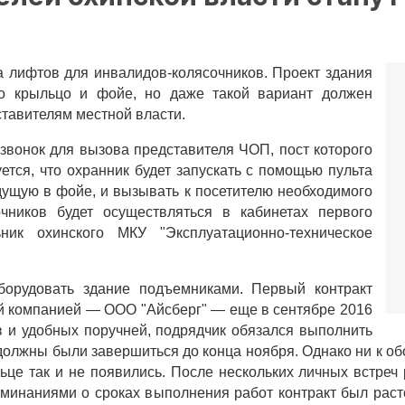
 лифтов для инвалидов-колясочников. Проект здания
ко крыльцо и фойе, но даже такой вариант должен
ставителям местной власти.
звонок для вызова представителя ЧОП, пост которого
тся, что охранник будет запускать с помощью пульта
дущую в фойе, и вызывать к посетителю необходимого
чников будет осуществляться в кабинетах первого
ик охинского МКУ "Эксплуатационно-техническое
борудовать здание подъемниками. Первый контракт
й компанией — ООО "Айсберг" — еще в сентябре 2016
 и удобных поручней, подрядчик обязался выполнить
олжны были завершиться до конца ноября. Однако ни к обоз
ьце так и не появились. После нескольких личных встреч
инаниями о сроках выполнения работ контракт был расто