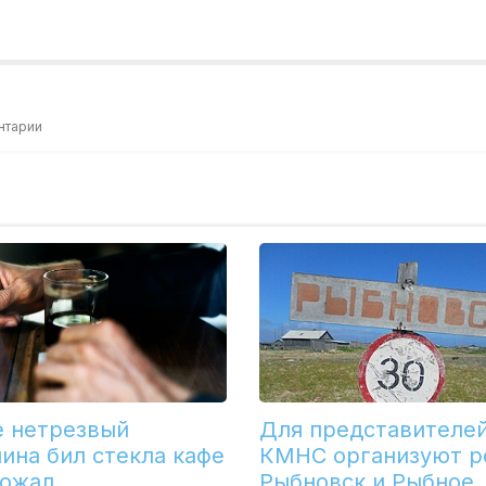
нтарии
е нетрезвый
Для представителе
ина бил стекла кафе
КМНС организуют р
рожал
Рыбновск и Рыбное